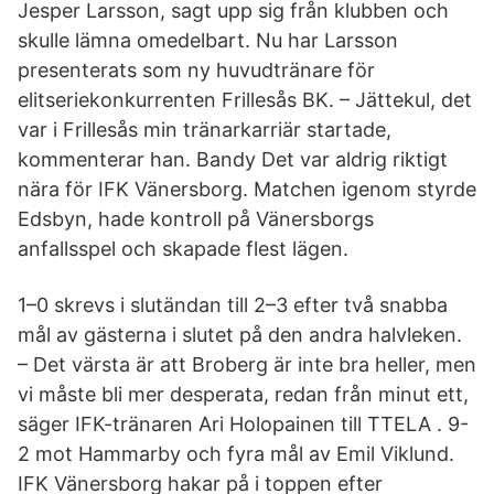
Jesper Larsson, sagt upp sig från klubben och
skulle lämna omedelbart. Nu har Larsson
presenterats som ny huvudtränare för
elitseriekonkurrenten Frillesås BK. – Jättekul, det
var i Frillesås min tränarkarriär startade,
kommenterar han. Bandy Det var aldrig riktigt
nära för IFK Vänersborg. Matchen igenom styrde
Edsbyn, hade kontroll på Vänersborgs
anfallsspel och skapade flest lägen.
1–0 skrevs i slutändan till 2–3 efter två snabba
mål av gästerna i slutet på den andra halvleken.
– Det värsta är att Broberg är inte bra heller, men
vi måste bli mer desperata, redan från minut ett,
säger IFK-tränaren Ari Holopainen till TTELA . 9-
2 mot Hammarby och fyra mål av Emil Viklund.
IFK Vänersborg hakar på i toppen efter