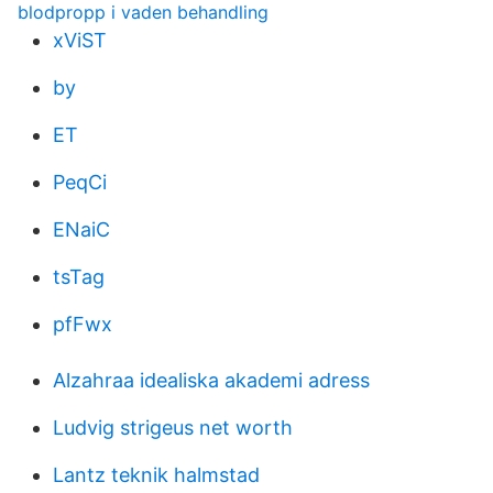
blodpropp i vaden behandling
xViST
by
ET
PeqCi
ENaiC
tsTag
pfFwx
Alzahraa idealiska akademi adress
Ludvig strigeus net worth
Lantz teknik halmstad