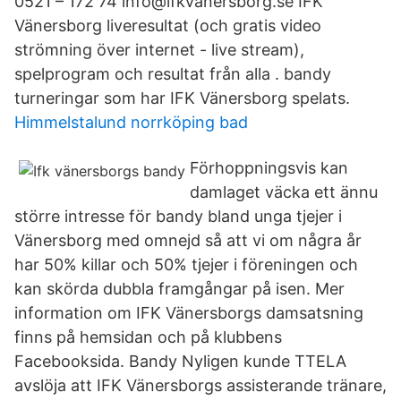
0521 – 172 74 info@ifkvanersborg.se IFK
Vänersborg liveresultat (och gratis video
strömning över internet - live stream),
spelprogram och resultat från alla . bandy
turneringar som har IFK Vänersborg spelats.
Himmelstalund norrköping bad
Förhoppningsvis kan
damlaget väcka ett ännu
större intresse för bandy bland unga tjejer i
Vänersborg med omnejd så att vi om några år
har 50% killar och 50% tjejer i föreningen och
kan skörda dubbla framgångar på isen. Mer
information om IFK Vänersborgs damsatsning
finns på hemsidan och på klubbens
Facebooksida. Bandy Nyligen kunde TTELA
avslöja att IFK Vänersborgs assisterande tränare,