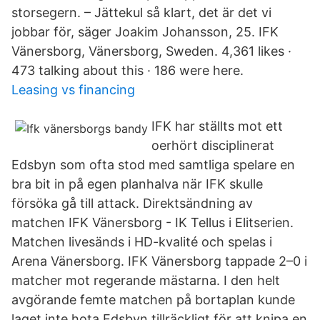
storsegern. – Jättekul så klart, det är det vi
jobbar för, säger Joakim Johansson, 25. IFK
Vänersborg, Vänersborg, Sweden. 4,361 likes ·
473 talking about this · 186 were here.
Leasing vs financing
IFK har ställts mot ett
oerhört disciplinerat
Edsbyn som ofta stod med samtliga spelare en
bra bit in på egen planhalva när IFK skulle
försöka gå till attack. Direktsändning av
matchen IFK Vänersborg - IK Tellus i Elitserien.
Matchen livesänds i HD-kvalité och spelas i
Arena Vänersborg. IFK Vänersborg tappade 2–0 i
matcher mot regerande mästarna. I den helt
avgörande femte matchen på bortaplan kunde
laget inte hota Edsbyn tillräckligt för att knipa en