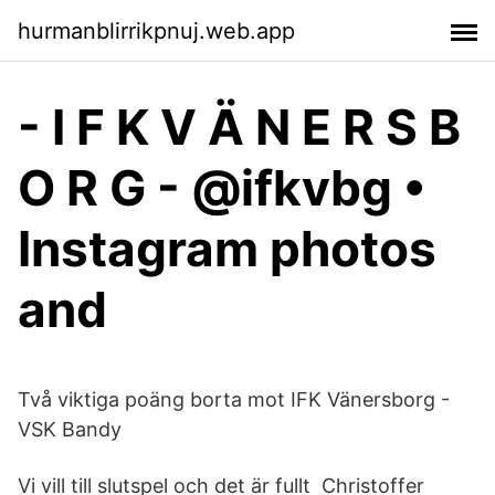
hurmanblirrikpnuj.web.app
- I F K V Ä N E R S B
O R G - @ifkvbg •
Instagram photos
and
Två viktiga poäng borta mot IFK Vänersborg -
VSK Bandy
Vi vill till slutspel och det är fullt Christoffer